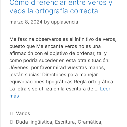
Cómo diferenciar entre veros y
veos la ortografía correcta
marzo 8, 2024
by
upplasencia
Me fascina observaros es el infinitivo de veros,
puesto que Me encanta veros no es una
afirmación con el objetivo de ordenar, tal y
como podría suceder en esta otra situación:
Jóvenes, por favor mirad vuestras manos,
¡están sucias! Directrices para manejar
equivocaciones tipográficas Regla ortográfica:
La letra s se utiliza en la escritura de …
Leer
Cómo
más
diferenciar
entre
Categories
Varios
veros
Tags
Duda lingüística
,
Escritura
,
Gramática
,
y