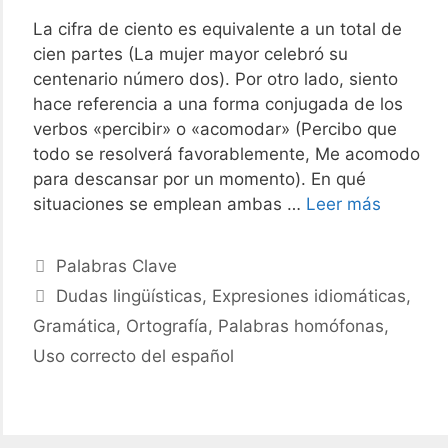
La cifra de ciento es equivalente a un total de
cien partes (La mujer mayor celebró su
centenario número dos). Por otro lado, siento
hace referencia a una forma conjugada de los
verbos «percibir» o «acomodar» (Percibo que
todo se resolverá favorablemente, Me acomodo
para descansar por un momento). En qué
de
situaciones se emplean ambas …
Leer más
ortograf
Categories
Palabras Clave
Tags
Dudas lingüísticas
,
Expresiones idiomáticas
,
Gramática
,
Ortografía
,
Palabras homófonas
,
Uso correcto del español