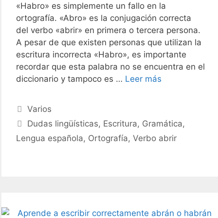
«Habro» es simplemente un fallo en la
ortografía. «Abro» es la conjugación correcta
del verbo «abrir» en primera o tercera persona.
A pesar de que existen personas que utilizan la
escritura incorrecta «Habro», es importante
recordar que esta palabra no se encuentra en el
La
diccionario y tampoco es …
Leer más
forma
correcta
Categories
Varios
de
Tags
Dudas lingüísticas
,
Escritura
,
Gramática
,
escribir
Lengua española
,
Ortografía
,
Verbo abrir
abrirlo
o
habrirlo
respuestas
y
ejemplos