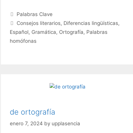
a
escribi
Categories
Palabras Clave
correc
Tags
Consejos literarios
,
Diferencias lingüísticas
,
abrán
Español
,
Gramática
,
Ortografía
,
Palabras
o
habrá
homófonas
difere
y
ejempl
de ortografía
enero 7, 2024
by
upplasencia