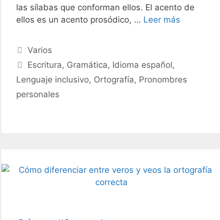
las sílabas que conforman ellos. El acento de
Aprende
ellos es un acento prosódico, …
Leer más
a
separar
Categories
Varios
en
Tags
Escritura
,
Gramática
,
Idioma español
,
sílabas
Lenguaje inclusivo
,
Ortografía
,
Pronombres
ellos
o
personales
eyos
fácilment