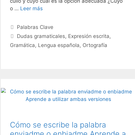
cullo y cuyo cuál es la opción adecuada ¿Cuyo
Cómo
o …
Leer más
se
escribe
Categories
Palabras Clave
cuyas
Tags
Dudas gramaticales
,
Expresión escrita
,
o
Gramática
,
Lengua española
,
Ortografía
cullas
Guía
completa
y
ejemplos
Cómo se escribe la palabra
enviadme o enbiadme Aprende a