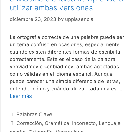
utilizar ambas versiones
diciembre 23, 2023
by
upplasencia
La ortografía correcta de una palabra puede ser
un tema confuso en ocasiones, especialmente
cuando existen diferentes formas de escribirla
correctamente. Este es el caso de la palabra
«enviadme» o «enbiadme», ambas aceptadas
como válidas en el idioma español. Aunque
puede parecer una simple diferencia de letras,
entender cómo y cuándo utilizar cada una es …
Cómo
Leer más
se
escribe
Categories
Palabras Clave
la
Tags
Corrección
,
Gramática
,
Incorrecto
,
Lenguaje
palabra
escrito
,
Ortografía
,
Vocabulario