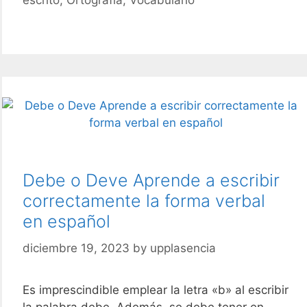
enviadme
o
enbiadme
Aprende
a
utilizar
ambas
versiones
Debe o Deve Aprende a escribir
correctamente la forma verbal
en español
diciembre 19, 2023
by
upplasencia
Es imprescindible emplear la letra «b» al escribir
la palabra debe. Además, se debe tener en