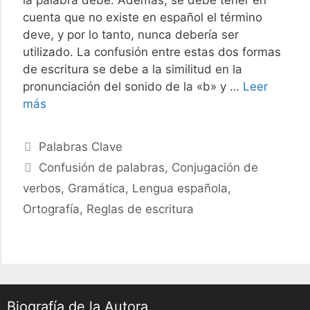
cuenta que no existe en español el término
deve, y por lo tanto, nunca debería ser
utilizado. La confusión entre estas dos formas
de escritura se debe a la similitud en la
pronunciación del sonido de la «b» y …
Leer
Debe
más
o
Deve
Categories
Palabras Clave
Aprende
Tags
Confusión de palabras
,
Conjugación de
a
verbos
,
Gramática
,
Lengua española
,
escribir
correctamente
Ortografía
,
Reglas de escritura
la
forma
verbal
en
español
Biografía de la Autora