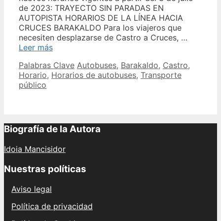
de 2023: TRAYECTO SIN PARADAS EN
AUTOPISTA HORARIOS DE LA LÍNEA HACIA
CRUCES BARAKALDO Para los viajeros que
necesiten desplazarse de Castro a Cruces, …
Castro
Leer más
Horario
Categories
Tags
Palabras Clave
Autobuses
,
Barakaldo
,
Castro
,
Autobuses
Horario
,
Horarios de autobuses
,
Transporte
Barakaldo
público
Castro
Biografía de la Autora
Idoia Mancisidor
Nuestras políticas
Aviso legal
Política de privacidad