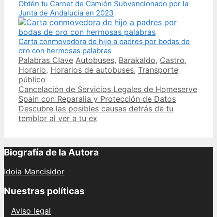
Obtén tu Carnet de Camión Subvencionado por la
Junta de Andalucía en 2023
Carta conmovedora de hijo a padres por bodas de
oro con hermosas palabras
Categories
Tags
Palabras Clave
Autobuses
,
Barakaldo
,
Castro
,
Horario
,
Horarios de autobuses
,
Transporte
público
Post
Cancelación de Servicios Legales de Homeserve
navigation
Spain con Reparalia y Protección de Datos
Descubre las posibles causas detrás de tu
temblor al ver a tu ex
Biografía de la Autora
Idoia Mancisidor
Nuestras políticas
Aviso legal