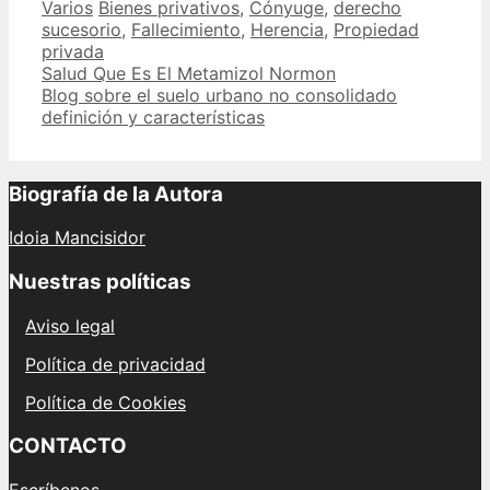
Categories
Tags
Varios
Bienes privativos
,
Cónyuge
,
derecho
sucesorio
,
Fallecimiento
,
Herencia
,
Propiedad
privada
Post
Salud Que Es El Metamizol Normon
navigation
Blog sobre el suelo urbano no consolidado
definición y características
Biografía de la Autora
Idoia Mancisidor
Nuestras políticas
Aviso legal
Política de privacidad
Política de Cookies
CONTACTO