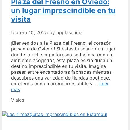
Plaza del Fresno en Oviedo:
un lugar imprescindible en tu
visita
febrero 10, 2025
by
upplasencia
¡Bienvenidos a la Plaza del Fresno, el corazón
pulsante de Oviedo! Si estás buscando un lugar
donde la belleza pintoresca se fusiona con un
ambiente acogedor, esta plaza es sin duda un
destino imprescindible en tu visita. Imagina
pasear entre encantadoras fachadas mientras
descubres una variedad de tiendas boutique,
cafeterías con un aroma irresistible y …
Leer
Descubre
más
el
Categories
Viajes
encanto
de
la
Plaza
del
Fresno