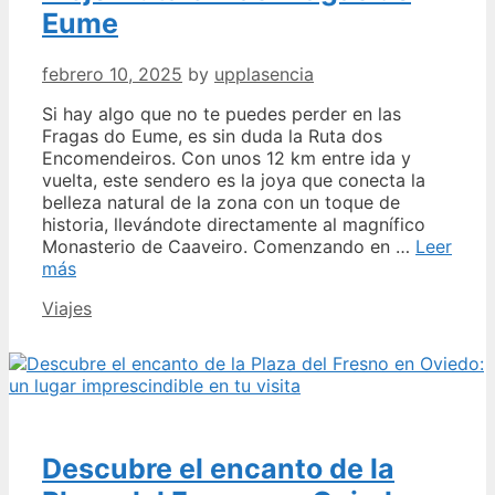
Eume
febrero 10, 2025
by
upplasencia
Si hay algo que no te puedes perder en las
Fragas do Eume, es sin duda la Ruta dos
Encomendeiros. Con unos 12 km entre ida y
vuelta, este sendero es la joya que conecta la
belleza natural de la zona con un toque de
historia, llevándote directamente al magnífico
Monasterio de Caaveiro. Comenzando en …
Leer
Ruta
más
Os
Categories
Viajes
Encomendeiros,
la
mejor
ruta
en
las
Fragas
Descubre el encanto de la
do
Eume