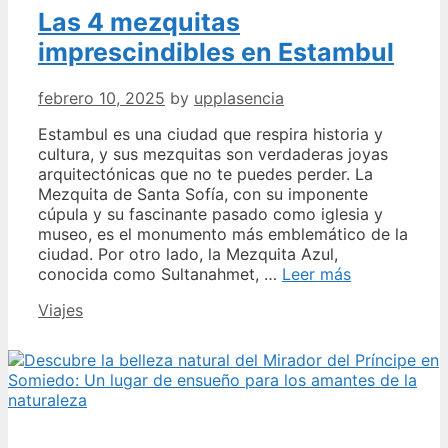
Las 4 mezquitas
en
Oviedo:
imprescindibles en Estambul
un
lugar
febrero 10, 2025
by
upplasencia
imprescindible
en
Estambul es una ciudad que respira historia y
tu
cultura, y sus mezquitas son verdaderas joyas
visita
arquitectónicas que no te puedes perder. La
Mezquita de Santa Sofía, con su imponente
cúpula y su fascinante pasado como iglesia y
museo, es el monumento más emblemático de la
ciudad. Por otro lado, la Mezquita Azul,
Las
conocida como Sultanahmet, …
Leer más
4
Categories
Viajes
mezquitas
imprescindib
en
Estambul