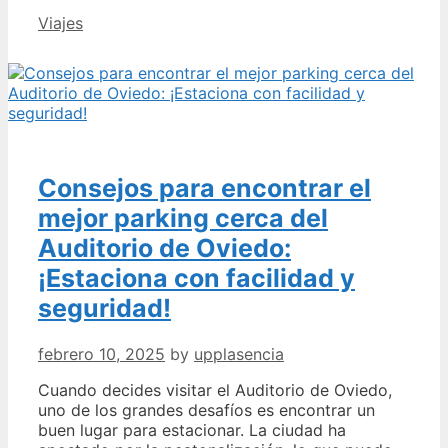
los
Categories
Viajes
secretos
mejor
guardados:
Lugares
desconocidos
de
Pontevedra
que
Consejos para encontrar el
te
sorprenderán
mejor parking cerca del
Auditorio de Oviedo:
¡Estaciona con facilidad y
seguridad!
febrero 10, 2025
by
upplasencia
Cuando decides visitar el Auditorio de Oviedo,
uno de los grandes desafíos es encontrar un
buen lugar para estacionar. La ciudad ha