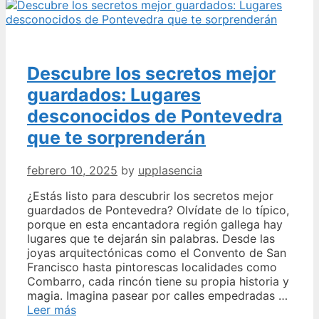
del
Mirador
del
Príncipe
en
Descubre los secretos mejor
Somiedo:
Un
guardados: Lugares
lugar
desconocidos de Pontevedra
de
ensueño
que te sorprenderán
para
los
febrero 10, 2025
by
upplasencia
amantes
de
¿Estás listo para descubrir los secretos mejor
la
guardados de Pontevedra? Olvídate de lo típico,
naturaleza
porque en esta encantadora región gallega hay
lugares que te dejarán sin palabras. Desde las
joyas arquitectónicas como el Convento de San
Francisco hasta pintorescas localidades como
Combarro, cada rincón tiene su propia historia y
magia. Imagina pasear por calles empedradas …
Descubre
Leer más