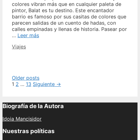
colores vibran más que en cualquier paleta de
pintor, Balat es tu destino. Este encantador
barrio es famoso por sus casitas de colores que
parecen salidas de un cuento de hadas, con
calles empinadas y llenas de historia. Pasear por
Que
…
Leer más
ver
Categories
Viajes
en
Balat,
el
barrio
más
Post
Older posts
colorido
navigation
1
2
…
13
Siguiente →
de
Estambul
Biografía de la Autora
Idoia Mancisidor
Nuestras políticas