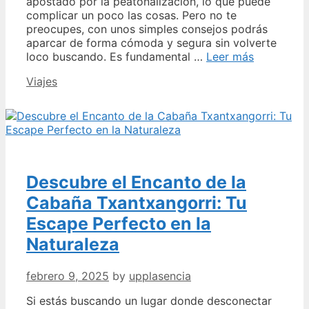
apostado por la peatonalización, lo que puede
complicar un poco las cosas. Pero no te
preocupes, con unos simples consejos podrás
aparcar de forma cómoda y segura sin volverte
Consejos
loco buscando. Es fundamental …
Leer más
para
Categories
Viajes
encontrar
el
mejor
parking
cerca
del
Auditorio
Descubre el Encanto de la
de
Oviedo:
Cabaña Txantxangorri: Tu
¡Estaciona
Escape Perfecto en la
con
facilidad
Naturaleza
y
seguridad!
febrero 9, 2025
by
upplasencia
Si estás buscando un lugar donde desconectar