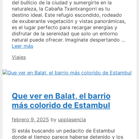
del bullicio de la ciudad y sumergirte en la
naturaleza, la Cabaña Txantxangorri es tu
destino ideal. Este refugio escondido, rodeado
de exuberante vegetación y vistas panorámicas,
es el lugar perfecto para recargar energías y
disfrutar de la serenidad que solo un entorno
natural puede ofrecer. Imagínate despertando …
Descubre
Leer más
el
Categories
Viajes
Encanto
de
la
Cabaña
Txantxangorri:
Tu
Que ver en Balat, el barrio
Escape
Perfecto
más colorido de Estambul
en
la
febrero 9, 2025
by
upplasencia
Naturaleza
Si estás buscando un pedacito de Estambul
donde el tiempo parece haberse detenido y los