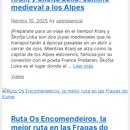
Un
medieval a los Alpes
oasis
invernal
febrero 10, 2025
by
upplasencia
en
la
¡Prepárate para un viaje en el tiempo! Kranj y
ciudad
Škofja Loka son dos joyas medievales que te
transportarán a épocas pasadas en un abrir y
cerrar de ojos. Mientras Kranj se alza como la
capital de los Alpes eslovenos, famosa por su
conexión con el poeta France Prešeren, Škofja
Kranj
Loka es el lugar donde el …
Leer más
y
Categories
Viajes
Skofja
Loka,
camino
medieval
a
los
Alpes
Ruta Os Encomendeiros, la
mejor ruta en las Fragas do