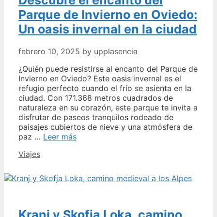
Parque de Invierno en Oviedo:
Un oasis invernal en la ciudad
febrero 10, 2025
by
upplasencia
¿Quién puede resistirse al encanto del Parque de
Invierno en Oviedo? Este oasis invernal es el
refugio perfecto cuando el frío se asienta en la
ciudad. Con 171.368 metros cuadrados de
naturaleza en su corazón, este parque te invita a
disfrutar de paseos tranquilos rodeado de
paisajes cubiertos de nieve y una atmósfera de
Descubre
paz …
Leer más
el
Categories
Viajes
encanto
del
Parque
de
Invierno
en
Kranj y Skofja Loka, camino
Oviedo: