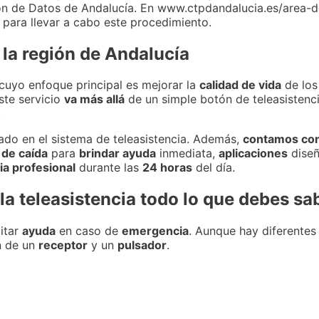
ión de Datos de Andalucía. En www.ctpdandalucia.es/area-
 para llevar a cabo este procedimiento.
 la región de Andalucía
 cuyo enfoque principal es mejorar la
calidad de vida
de los
Este servicio
va más allá
de un simple botón de teleasistenci
.
rado en el sistema de teleasistencia. Además,
contamos co
 de caída
para
brindar ayuda
inmediata,
aplicaciones
diseñ
ia profesional
durante las
24 horas
del día.
a teleasistencia todo lo que debes sa
itar
ayuda
en caso de
emergencia
. Aunque hay diferente
n de un
receptor
y un
pulsador
.