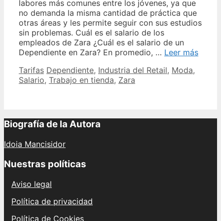
labores más comunes entre los jóvenes, ya que
no demanda la misma cantidad de práctica que
otras áreas y les permite seguir con sus estudios
sin problemas. Cuál es el salario de los
empleados de Zara ¿Cuál es el salario de un
Descu
Dependiente en Zara? En promedio, …
Leer más
el
Categories
Tags
Tarifas
Dependiente
,
Industria del Retail
,
Moda
,
salari
Salario
,
Trabajo en tienda
,
Zara
de
una
depen
de
Zara
Biografía de la Autora
sueld
y
Idoia Mancisidor
benefi
Nuestras políticas
Aviso legal
Política de privacidad
Política de Cookies