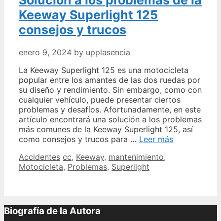
Keeway Superlight 125
consejos y trucos
enero 9, 2024
by
upplasencia
La Keeway Superlight 125 es una motocicleta
popular entre los amantes de las dos ruedas por
su diseño y rendimiento. Sin embargo, como con
cualquier vehículo, puede presentar ciertos
problemas y desafíos. Afortunadamente, en este
artículo encontrará una solución a los problemas
más comunes de la Keeway Superlight 125, así
Solución
como consejos y trucos para …
Leer más
a
Categories
Tags
Accidentes
cc
,
Keeway
,
mantenimiento
,
los
Motocicleta
,
Problemas
,
Superlight
problemas
de
la
Keeway
Superlight
Biografía de la Autora
125