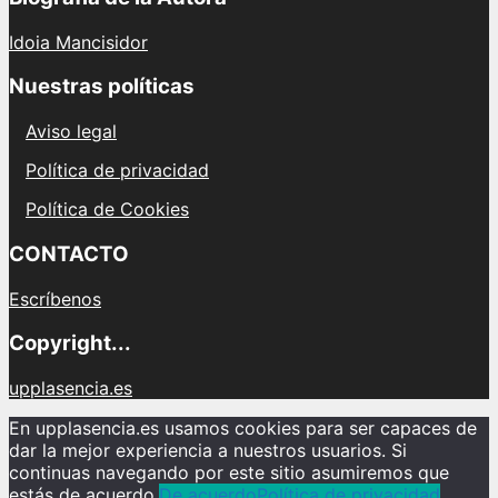
bestia
en
Idoia Mancisidor
Ataque
a
Nuestras políticas
los
Titanes
Aviso legal
Política de privacidad
Política de Cookies
CONTACTO
Escríbenos
Copyright...
upplasencia.es
En upplasencia.es usamos cookies para ser capaces de
dar la mejor experiencia a nuestros usuarios. Si
continuas navegando por este sitio asumiremos que
estás de acuerdo.
De acuerdo
Política de privacidad