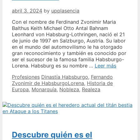
abril 3, 2024
by
upplasencia
Con el nombre de Ferdinand Zvonimir Maria
Balthus Keith Michael Otto Antal Bahnam
Leonhard von Habsburg-Lothringen, nació el 21
de junio de 1997 en Salzburgo, Austria. Su labor
en el mundo del automovilismo le ha otorgado
gran reconocimiento y también es conocido por
ser el sucesor de la famosa familia Habsburgo-
Fernando
Lorena. Habsburg es su nombre …
Leer más
Zvonimir
Categories
Tags
Profesiones
Dinastía Habsburgo
,
Fernando
de
Zvonimir de HabsburgoLorena
,
Historia de
Habsburg
Europa
,
Monarquía
,
Nobleza
,
Realeza
Descubre
todo
sobre
el
Príncipe
del
Motor
Descubre quién es el
Verde