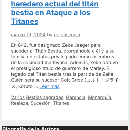
heredero actual del titán
bestia en Ataque a los
Titanes
marzo 19, 2024
by
upplasencia
En 842, fue designado Zeke Jaeger para
suceder al Titán Bestia, otorgándole a él y a su
familia un estatus privilegiado como miembros
de la sociedad marleyana. Además, Zeke obtuvo
el prestigioso título de guerrero de Marley. El
legado del Titán bestia tras la partida de Zeke
Quién será su sucesor Colt Grice (コルト・グライ
Descubre
ス, Koruto …
Leer más
quién
Categories
Tags
Varios
Bestias sagradas
,
Herencia
,
Monarquía
,
es
Realeza
,
Sucesión
,
Titanes
el
heredero
actual
del
titán
Biografía de la Autora