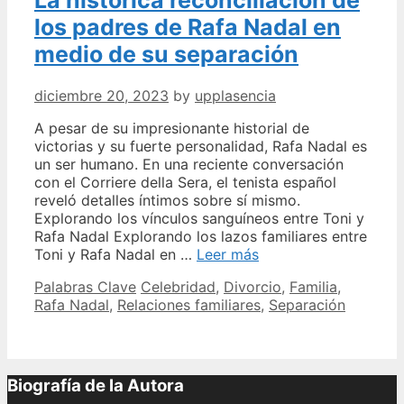
los padres de Rafa Nadal en
medio de su separación
diciembre 20, 2023
by
upplasencia
A pesar de su impresionante historial de
victorias y su fuerte personalidad, Rafa Nadal es
un ser humano. En una reciente conversación
con el Corriere della Sera, el tenista español
reveló detalles íntimos sobre sí mismo.
Explorando los vínculos sanguíneos entre Toni y
Rafa Nadal Explorando los lazos familiares entre
La
Toni y Rafa Nadal en …
Leer más
histórica
Categories
Tags
Palabras Clave
Celebridad
,
Divorcio
,
Familia
,
reconciliación
Rafa Nadal
,
Relaciones familiares
,
Separación
de
los
padres
de
Rafa
Biografía de la Autora
Nadal