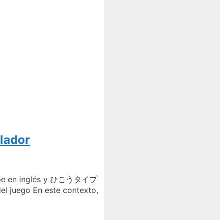
lador
g type en inglés y ひこうタイプ
l juego En este contexto,