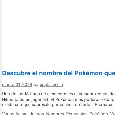
Descubre el nombre del Pokémon que 
marzo 31, 2024
by
upplasencia
Uno de los 18 tipos de elementos es el volador (conoc
Hikou taipu en japonés). El Pokémon más poderoso de to
existe uno que sobresale por encima de todos: Eternatus
Categories
Tags
Varios
Anime
,
Juegos
,
Nombres
,
Personajes
,
Pokémon
,
Vu