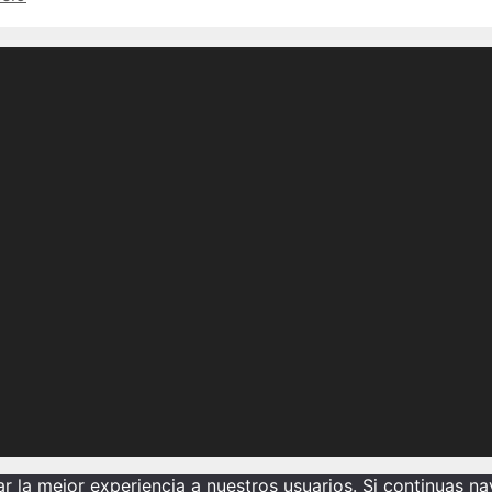
del
Pokémon
que
vuela
y
conoce
los
mejores
de
tipo
volador
 la mejor experiencia a nuestros usuarios. Si continuas n