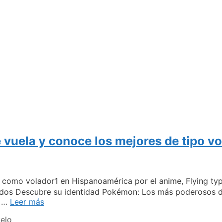
vuela y conoce los mejores de tipo vo
ido como volador1 en Hispanoamérica por el anime, Flyin
dos Descubre su identidad Pokémon: Los más poderosos de
Descubre
. …
Leer más
el
elo
nombre