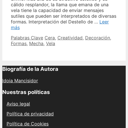
cálido resplandor, la llama que emana de una
vela tiene la capacidad de enviar mensajes
sutiles que pueden ser interpretados de diversas
formas. Interpretación del Destello de …
Leer
Misteriosos
más
mensajes
Categories
Tags
Palabras Clave
Cera
,
Creatividad
,
Decoración
,
en
Formas
,
Mecha
,
Vela
las
mechas
de
las
velas
Biografía de la Autora
Idoia Mancisidor
Nuestras políticas
Aviso legal
Política de privacidad
Política de Cookies