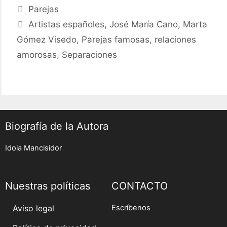
historia
Categories
Parejas
de
Tags
Artistas españoles
,
José María Cano
,
Marta
Marta
Gómez Visedo
,
Parejas famosas
,
relaciones
Gómez
Visedo
amorosas
,
Separaciones
ex
esposa
de
José
María
Biografía de la Autora
Cano
Idoia Mancisidor
Nuestras políticas
CONTACTO
Aviso legal
Escríbenos