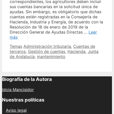
correspondientes, los agricultores deben incluir
sus cuentas bancarias en la solicitud única de
ayudas. Sin embargo, es obligatorio que dichas
cuentas estén registradas en la Consejería de
Hacienda, Industria y Energía, de acuerdo con la
Resolución de 18 de enero de 2019 de la
Dirección General de Ayudas Directas …
Leer
Conoce
más
las
Categories
Tags
Temas
Administración tributaria
,
Cuentas de
cuentas
terceros
,
Gestión de cuentas
,
Hacienda
,
Junta
de
de Andalucía
,
mantenimiento
terceros
en
la
Junta
de
Biografía de la Autora
Andalucía
en
Idoia Mancisidor
detalle
Nuestras políticas
Aviso legal