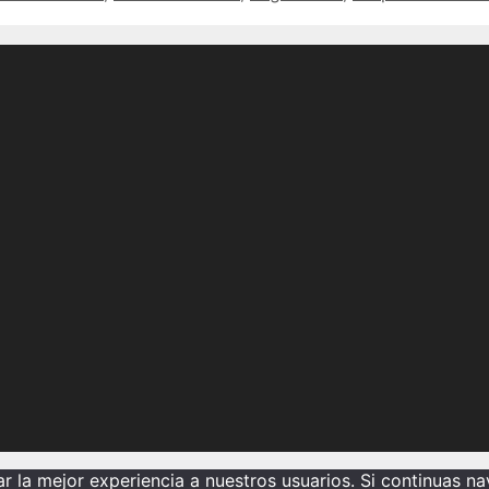
y
retracto
en
fincas
urbanas
todo
lo
que
necesitas
saber
2
 la mejor experiencia a nuestros usuarios. Si continuas n