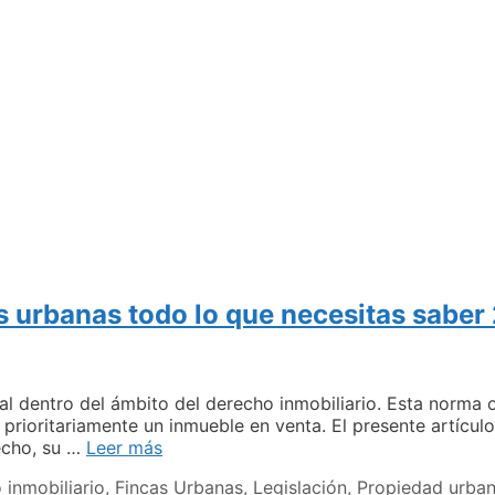
s urbanas todo lo que necesitas saber
ial dentro del ámbito del derecho inmobiliario. Esta norma
 prioritariamente un inmueble en venta. El presente artícul
Derecho
echo, su …
Leer más
de
 inmobiliario
,
Fincas Urbanas
,
Legislación
,
Propiedad urba
tanteo