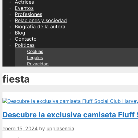
Actrices
Eventos
Profesiones
Relaciones y sociedad
Biografía de la autora
Blog
Contacto
Políticas
Cookies
Legales
Privacidad
fiesta
Descubre la exclusiva camiseta Fluff
enero 15, 2024
by
upplasencia