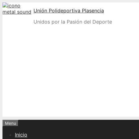
Skip
Unión Polideportiva Plasencia
to
content
Unidos por la Pasión del Deporte
Menu
Inicio