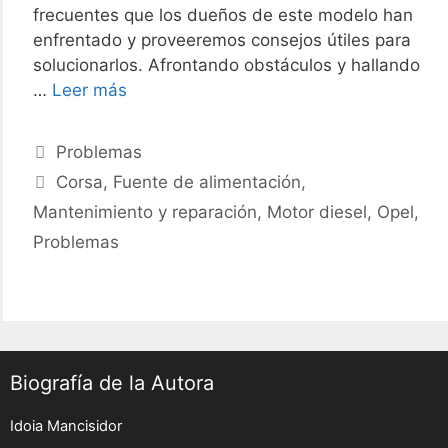
frecuentes que los dueños de este modelo han
enfrentado y proveeremos consejos útiles para
solucionarlos. Afrontando obstáculos y hallando
Problemas
…
Leer más
Opel
Corsa
Categories
Problemas
1
Tags
Corsa
,
Fuente de alimentación
,
3
Mantenimiento y reparación
,
Motor diesel
,
Opel
,
Cdti
75
Problemas
Cv
Biografía de la Autora
Idoia Mancisidor