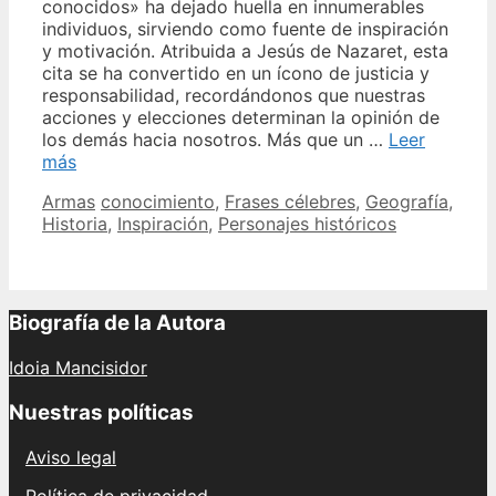
conocidos» ha dejado huella en innumerables
individuos, sirviendo como fuente de inspiración
y motivación. Atribuida a Jesús de Nazaret, esta
cita se ha convertido en un ícono de justicia y
responsabilidad, recordándonos que nuestras
acciones y elecciones determinan la opinión de
los demás hacia nosotros. Más que un …
Leer
Descubre
más
la
Categories
Tags
Armas
conocimiento
,
Frases célebres
,
Geografía
,
historia
Historia
,
Inspiración
,
Personajes históricos
de
quién
dijo
la
famosa
Biografía de la Autora
frase
Por
Idoia Mancisidor
sus
hechos
Nuestras políticas
los
conoceréis
Aviso legal
Política de privacidad