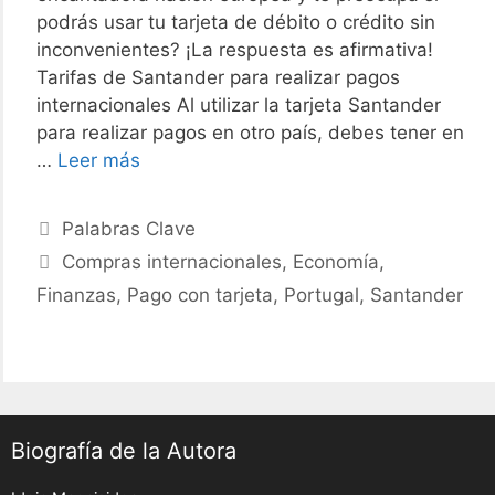
podrás usar tu tarjeta de débito o crédito sin
inconvenientes? ¡La respuesta es afirmativa!
Tarifas de Santander para realizar pagos
internacionales Al utilizar la tarjeta Santander
para realizar pagos en otro país, debes tener en
Guía
…
Leer más
para
pagar
Categories
Palabras Clave
con
Tags
Compras internacionales
,
Economía
,
tarjeta
Finanzas
,
Pago con tarjeta
,
Portugal
,
Santander
Santander
en
Portugal
todo
lo
que
Biografía de la Autora
debes
saber