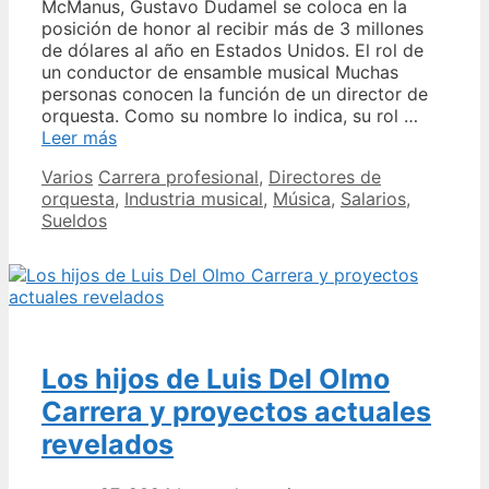
McManus, Gustavo Dudamel se coloca en la
posición de honor al recibir más de 3 millones
de dólares al año en Estados Unidos. El rol de
un conductor de ensamble musical Muchas
personas conocen la función de un director de
orquesta. Como su nombre lo indica, su rol …
Sueldo
Leer más
y
Categories
Tags
Varios
Carrera profesional
,
Directores de
figuras
orquesta
,
Industria musical
,
Música
,
Salarios
,
destacadas
Sueldos
de
un
director
de
orquesta
requisitos
y
Los hijos de Luis Del Olmo
salarios
Carrera y proyectos actuales
revelados