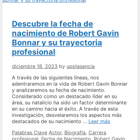
y
descubre
su
Descubre la fecha de
otro
secreto
nacimiento de Robert Gavin
Bonnar y su trayectoria
profesional
diciembre 18, 2023
by
upplasencia
A través de las siguientes líneas, nos
adentraremos en la vida de Robert Gavin Bonnar
y analizaremos su fecha de nacimiento.
Considerado como un destacado líder en su
área, su natalicio ha sido un factor determinante
en su camino hacia el éxito. A través de esta
investigación, desvelaremos los aspectos más
Descubre
destacados de su nacimiento …
Leer más
la
Categories
Tags
Palabras Clave
Actor
,
Biografía
,
Carrera
fecha
profesional
,
Fecha de Nacimiento
,
Robert Gavin
de