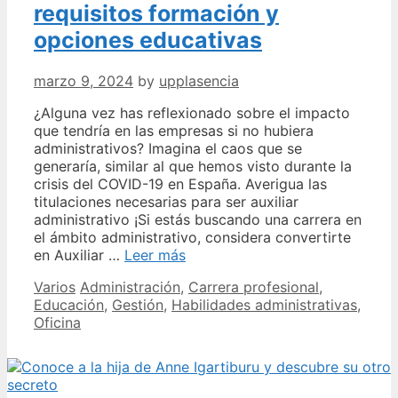
requisitos formación y
opciones educativas
marzo 9, 2024
by
upplasencia
¿Alguna vez has reflexionado sobre el impacto
que tendría en las empresas si no hubiera
administrativos? Imagina el caos que se
generaría, similar al que hemos visto durante la
crisis del COVID-19 en España. Averigua las
titulaciones necesarias para ser auxiliar
administrativo ¡Si estás buscando una carrera en
el ámbito administrativo, considera convertirte
Todo
en Auxiliar …
Leer más
lo
Categories
Tags
Varios
Administración
,
Carrera profesional
,
que
Educación
,
Gestión
,
Habilidades administrativas
,
necesitas
Oficina
saber
para
ser
administrativo
requisitos