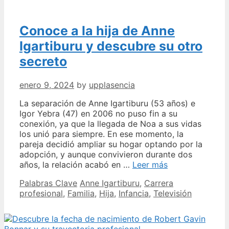
formación
y
Conoce a la hija de Anne
opciones
educativas
Igartiburu y descubre su otro
secreto
enero 9, 2024
by
upplasencia
La separación de Anne Igartiburu (53 años) e
Igor Yebra (47) en 2006 no puso fin a su
conexión, ya que la llegada de Noa a sus vidas
los unió para siempre. En ese momento, la
pareja decidió ampliar su hogar optando por la
adopción, y aunque convivieron durante dos
Conoce
años, la relación acabó en …
Leer más
a
Categories
Tags
Palabras Clave
Anne Igartiburu
,
Carrera
la
profesional
,
Familia
,
Hija
,
Infancia
,
Televisión
hija
de
Anne
Igartiburu