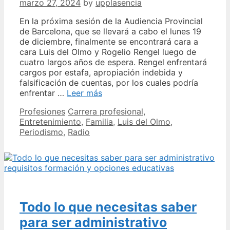
marzo 27, 2024
by
upplasencia
En la próxima sesión de la Audiencia Provincial
de Barcelona, que se llevará a cabo el lunes 19
de diciembre, finalmente se encontrará cara a
cara Luis del Olmo y Rogelio Rengel luego de
cuatro largos años de espera. Rengel enfrentará
cargos por estafa, apropiación indebida y
falsificación de cuentas, por los cuales podría
Los
enfrentar …
Leer más
hijos
Categories
Tags
Profesiones
Carrera profesional
,
de
Entretenimiento
,
Familia
,
Luis del Olmo
,
Luis
Periodismo
,
Radio
Del
Olmo
Carrera
y
proyectos
actuales
revelados
Todo lo que necesitas saber
para ser administrativo