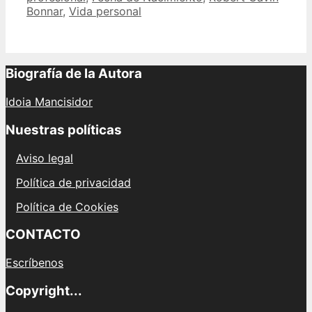
Bonnar
,
Vida personal
nacimiento
de
Robert
Gavin
Bonnar
Biografía de la Autora
y
su
Idoia Mancisidor
trayectoria
profesional
Nuestras políticas
Aviso legal
Política de privacidad
Política de Cookies
CONTACTO
Escríbenos
Copyright...