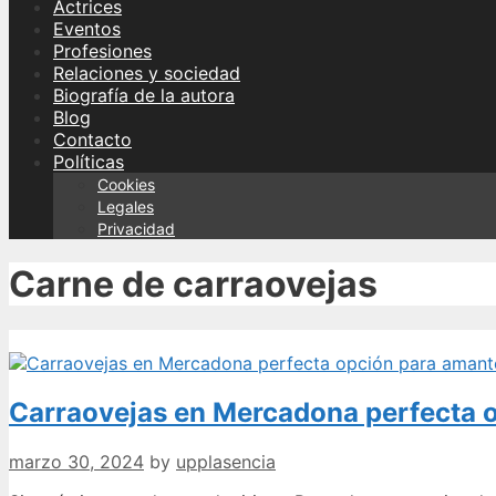
Actrices
Eventos
Profesiones
Relaciones y sociedad
Biografía de la autora
Blog
Contacto
Políticas
Cookies
Legales
Privacidad
Carne de carraovejas
Carraovejas en Mercadona perfecta o
marzo 30, 2024
by
upplasencia