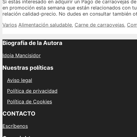
Si estás interesado en adquirir un Pago de carraovejas d
en promoción esta semana que están relacionados con tu
relación calidad-precio. No dudes en consultar también o
Categories
Tags
Varios
Alimentación saludable
,
Carne de carraovejas
,
Com
Biografía de la Autora
Idoia Mancisidor
Nuestras políticas
Aviso legal
Política de privacidad
Política de Cookies
CONTACTO
Escríbenos