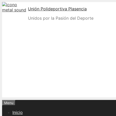
Skip
Unión Polideportiva Plasencia
to
content
Unidos por la Pasión del Deporte
Menu
Inicio