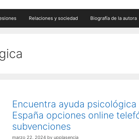
esiones
Relaciones y sociedad
Biografía de la autora
gica
Encuentra ayuda psicológica 
España opciones online telef
subvenciones
marzo 22, 2024
by
upplasencia