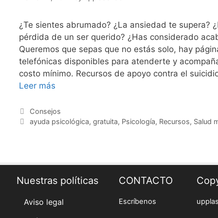
¿Te sientes abrumado? ¿La ansiedad te supera? 
pérdida de un ser querido? ¿Has considerado acab
Queremos que sepas que no estás solo, hay págin
telefónicas disponibles para atenderte y acompaña
costo mínimo. Recursos de apoyo contra el suicidi
Encuentra
Leer más
ayuda
psicológica
Categories
Consejos
Tags
gratuita
ayuda psicológica
,
gratuita
,
Psicología
,
Recursos
,
Salud m
en
España
opciones
online
Nuestras políticas
CONTACTO
Copy
telefónicas
y
Aviso legal
Escríbenos
uppla
subvenciones