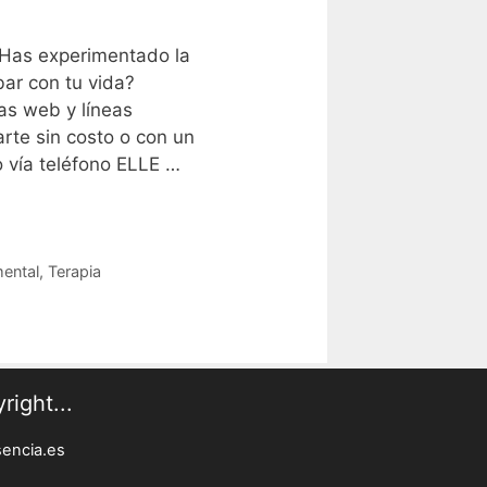
¿Has experimentado la
ar con tu vida?
as web y líneas
rte sin costo o con un
o vía teléfono ELLE …
ental
,
Terapia
right...
sencia.es