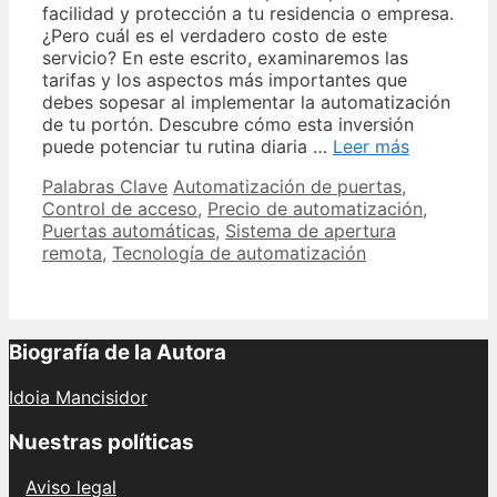
facilidad y protección a tu residencia o empresa.
¿Pero cuál es el verdadero costo de este
servicio? En este escrito, examinaremos las
tarifas y los aspectos más importantes que
debes sopesar al implementar la automatización
de tu portón. Descubre cómo esta inversión
Tarifas
puede potenciar tu rutina diaria …
Leer más
de
Categories
Tags
Palabras Clave
Automatización de puertas
,
automatiz
Control de acceso
,
Precio de automatización
,
de
Puertas automáticas
,
Sistema de apertura
portones
remota
,
Tecnología de automatización
cuánto
se
cobra
Biografía de la Autora
Idoia Mancisidor
Nuestras políticas
Aviso legal