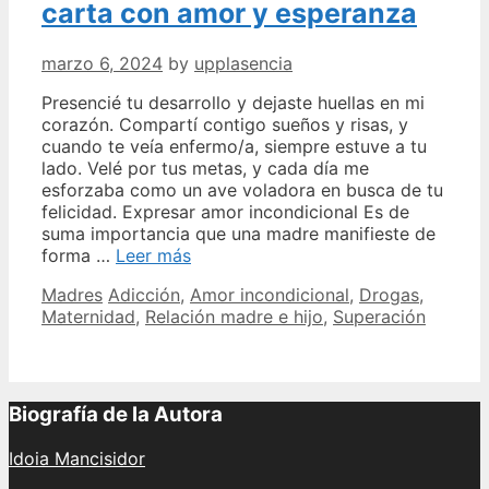
carta con amor y esperanza
marzo 6, 2024
by
upplasencia
Presencié tu desarrollo y dejaste huellas en mi
corazón. Compartí contigo sueños y risas, y
cuando te veía enfermo/a, siempre estuve a tu
lado. Velé por tus metas, y cada día me
esforzaba como un ave voladora en busca de tu
felicidad. Expresar amor incondicional Es de
suma importancia que una madre manifieste de
PALABRAS
forma …
Leer más
DE
Categories
Tags
Madres
Adicción
,
Amor incondicional
,
Drogas
,
UNA
Maternidad
,
Relación madre e hijo
,
Superación
MADRE
A
UN
HIJO
DROGADICTO
Biografía de la Autora
Una
carta
Idoia Mancisidor
con