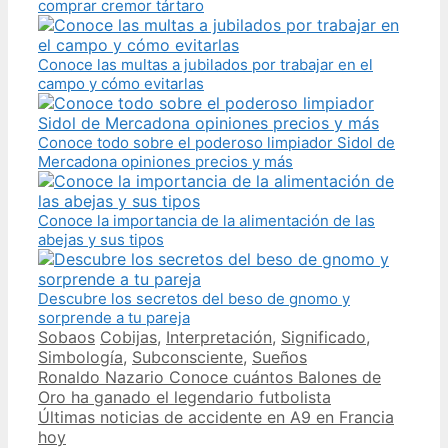
comprar cremor tártaro
Conoce las multas a jubilados por trabajar en el
campo y cómo evitarlas
Conoce todo sobre el poderoso limpiador Sidol de
Mercadona opiniones precios y más
Conoce la importancia de la alimentación de las
abejas y sus tipos
Descubre los secretos del beso de gnomo y
sorprende a tu pareja
Categories
Tags
Sobaos
Cobijas
,
Interpretación
,
Significado
,
Simbología
,
Subconsciente
,
Sueños
Post
Ronaldo Nazario Conoce cuántos Balones de
navigation
Oro ha ganado el legendario futbolista
Últimas noticias de accidente en A9 en Francia
hoy