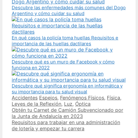
Descubre las enfermedades más comunes del Dogo
Argentino y cómo cuidar su salud
En qué casos la policía toma huellas Requisitos e
importancia de las huellas dactilares
Descubre qué es un muro de Facebook y cómo
funciona en 2022
Descubre qué significa ergonomía en informática y
su importancia para tu salud visual
Categories
Tags
Accidentes
Espejos
,
Fenómenos Físicos
,
Física
,
Leyes de la Reflexión
,
Luz
,
Óptica
Post
Obtén tu Carnet de Camión Subvencionado por
navigation
la Junta de Andalucía en 2023
Requisitos para trabajar en una administración
de lotería y empezar tu carrera