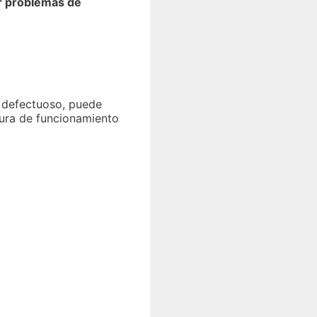
r problemas de
á defectuoso, puede
tura de funcionamiento