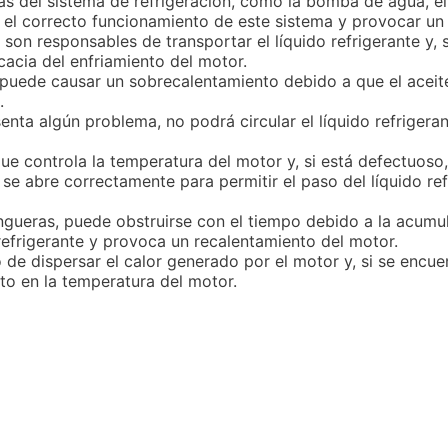
as del sistema de refrigeración, como la bomba de agua, el
 el correcto funcionamiento de este sistema y provocar un
on responsables de transportar el líquido refrigerante y, 
cacia del enfriamiento del motor.
 puede causar un sobrecalentamiento debido a que el aceite
.
nta algún problema, no podrá circular el líquido refriger
ue controla la temperatura del motor y, si está defectuos
se abre correctamente para permitir el paso del líquido re
angueras, puede obstruirse con el tiempo debido a la acum
 refrigerante y provoca un recalentamiento del motor.
 de dispersar el calor generado por el motor y, si se encu
to en la temperatura del motor.