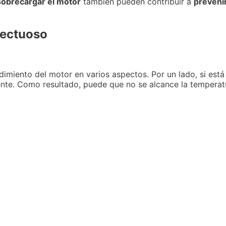
sobrecargar el motor
también pueden contribuir a
preveni
fectuoso
endimiento del motor en varios aspectos. Por un lado, si est
iente. Como resultado, puede que no se alcance la tempera