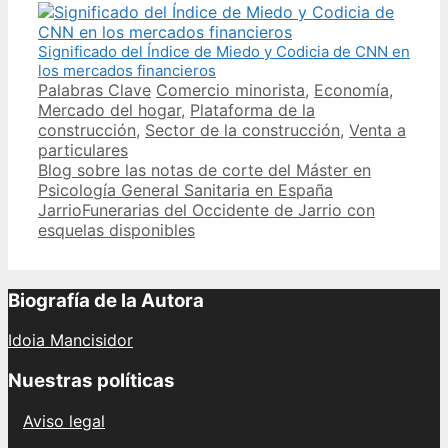
Significado del Índice de Miedo y Codicia de CNN en
los mercados financieros
Categories
Tags
Palabras Clave
Comercio minorista
,
Economía
,
Mercado del hogar
,
Plataforma de la
construcción
,
Sector de la construcción
,
Venta a
particulares
Post
Blog sobre las notas de corte del Máster en
navigation
Psicología General Sanitaria en España
JarrioFunerarias del Occidente de Jarrio con
esquelas disponibles
Biografía de la Autora
Idoia Mancisidor
Nuestras políticas
Aviso legal