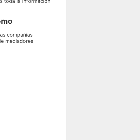
s toda la información
nomo
las compañías
 de mediadores