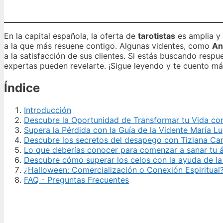
En la capital española, la oferta de
tarotistas
es amplia y 
a la que más resuene contigo. Algunas videntes, como
An
a la satisfacción de sus clientes. Si estás buscando resp
expertas pueden revelarte. ¡Sigue leyendo y te cuento má
Índice
Introducción
Descubre la Oportunidad de Transformar tu Vida con
Supera la Pérdida con la Guía de la Vidente María L
Descubre los secretos del desapego con Tiziana Car
Lo que deberías conocer para comenzar a sanar tu á
Descubre cómo superar los celos con la ayuda de la
¿Halloween: Comercialización o Conexión Espiritual
FAQ - Preguntas Frecuentes