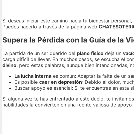
Si deseas iniciar este camino hacia tu bienestar personal,
Puedes hacerlo a través de la página web
CHATESOTER
Supera la Pérdida con la Guía de la V
La partida de un ser querido del
plano físico
deja un
vací
carga difícil de llevar. En muchos casos, se escucha el co
divino
, pero estas palabras, aunque bien intencionadas, 
La lucha interna
es común: Aceptar la falta de un se
Es posible
caer en depresión
: Debido al dolor, muc
Buscar apoyo es esencial: Si te encuentras en esta s
Si alguna vez te has enfrentado a este duelo, te invitamo
habilidades la convierten en una fuente valiosa de apoyo 