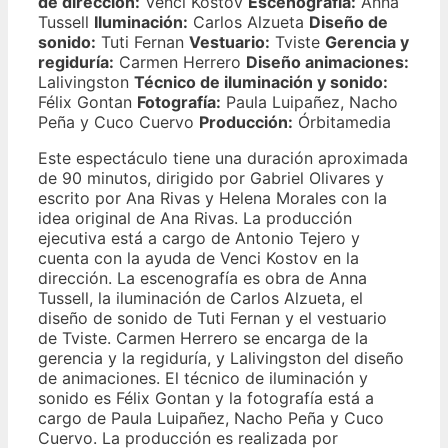
de dirección:
Venci Kostov
Escenografía:
Anna
Tussell
Iluminación:
Carlos Alzueta
Diseño de
sonido:
Tuti Fernan
Vestuario:
Tviste
Gerencia y
regiduría:
Carmen Herrero
Diseño animaciones:
Lalivingston
Técnico de iluminación y sonido:
Félix Gontan
Fotografía:
Paula Luipañez, Nacho
Peña y Cuco Cuervo
Producción:
Órbitamedia
Este espectáculo tiene una duración aproximada
de 90 minutos, dirigido por Gabriel Olivares y
escrito por Ana Rivas y Helena Morales con la
idea original de Ana Rivas. La producción
ejecutiva está a cargo de Antonio Tejero y
cuenta con la ayuda de Venci Kostov en la
dirección. La escenografía es obra de Anna
Tussell, la iluminación de Carlos Alzueta, el
diseño de sonido de Tuti Fernan y el vestuario
de Tviste. Carmen Herrero se encarga de la
gerencia y la regiduría, y Lalivingston del diseño
de animaciones. El técnico de iluminación y
sonido es Félix Gontan y la fotografía está a
cargo de Paula Luipañez, Nacho Peña y Cuco
Cuervo. La producción es realizada por