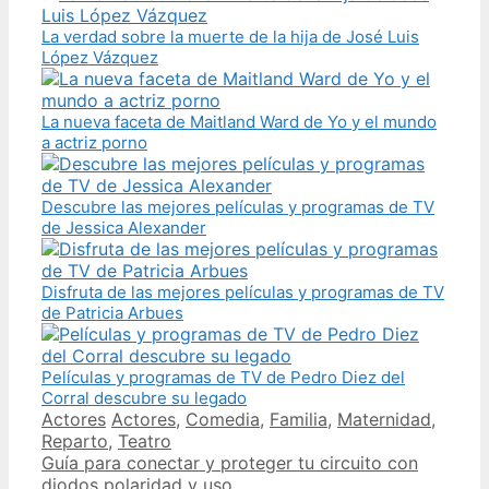
La verdad sobre la muerte de la hija de José Luis
López Vázquez
La nueva faceta de Maitland Ward de Yo y el mundo
a actriz porno
Descubre las mejores películas y programas de TV
de Jessica Alexander
Disfruta de las mejores películas y programas de TV
de Patricia Arbues
Películas y programas de TV de Pedro Diez del
Corral descubre su legado
Categories
Tags
Actores
Actores
,
Comedia
,
Familia
,
Maternidad
,
Reparto
,
Teatro
Post
Guía para conectar y proteger tu circuito con
navigation
diodos polaridad y uso