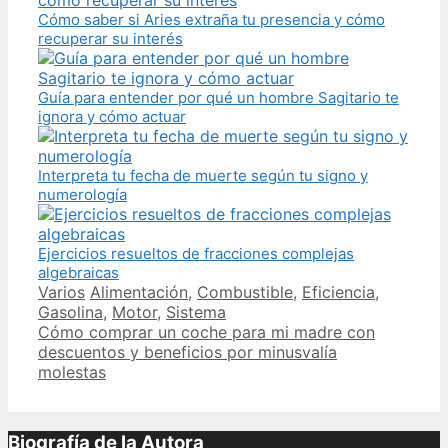
Cómo saber si Aries extraña tu presencia y cómo
recuperar su interés
Guía para entender por qué un hombre Sagitario te
ignora y cómo actuar
Interpreta tu fecha de muerte según tu signo y
numerología
Ejercicios resueltos de fracciones complejas
algebraicas
Categories
Tags
Varios
Alimentación
,
Combustible
,
Eficiencia
,
Gasolina
,
Motor
,
Sistema
Post
Cómo comprar un coche para mi madre con
navigation
descuentos y beneficios por minusvalía
molestas
Biografía de la Autora