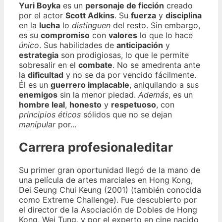
Yuri Boyka
es un
personaje de ficción
creado
por el actor
Scott Adkins
. Su
fuerza
y
disciplina
en la
lucha
lo
distinguen
del resto. Sin embargo,
es su
compromiso
con
valores
lo que lo hace
único
. Sus habilidades de
anticipación
y
estrategia
son prodigiosas, lo que le permite
sobresalir en el
combate
. No se amedrenta ante
la
dificultad
y no se da por vencido fácilmente.
Él es un
guerrero implacable
, aniquilando a sus
enemigos
sin la menor piedad.
Además
, es un
hombre leal
,
honesto
y
respetuoso
, con
principios éticos
sólidos que no se dejan
manipular
por...
Carrera profesionaleditar
Su primer gran oportunidad llegó de la mano de
una película de artes marciales en Hong Kong,
Dei Seung Chui Keung (2001) (también conocida
como Extreme Challenge). Fue descubierto por
el director de la Asociación de Dobles de Hong
Kong, Wei Tung, y por el experto en cine nacido