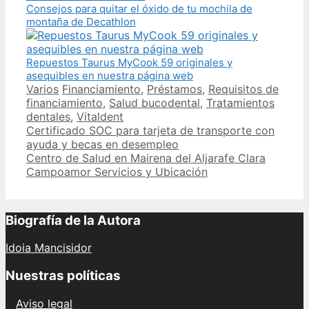
Consejos para quitar el óxido de tu mochila de
montaña de Decathlon
Repuestos Taurus MyCook 59 originales y
asequibles en nuestra página web
Categories
Tags
Varios
Financiamiento
,
Préstamos
,
Requisitos de
financiamiento
,
Salud bucodental
,
Tratamientos
dentales
,
Vitaldent
Post
Certificado SOC para tarjeta de transporte con
navigation
ayuda y becas en desempleo
Centro de Salud en Mairena del Aljarafe Clara
Campoamor Servicios y Ubicación
Biografía de la Autora
Idoia Mancisidor
Nuestras políticas
Aviso legal