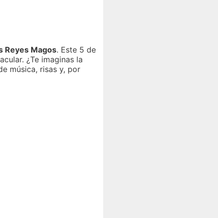
os Reyes Magos
. Este 5 de
cular. ¿Te imaginas la
e música, risas y, por