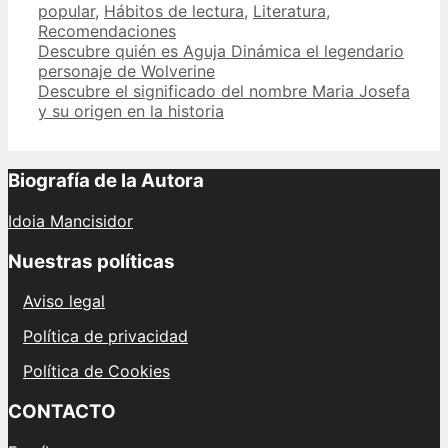
popular
,
Hábitos de lectura
,
Literatura
,
Recomendaciones
Post
Descubre quién es Aguja Dinámica el legendario
navigation
personaje de Wolverine
Descubre el significado del nombre Maria Josefa
y su origen en la historia
Biografía de la Autora
Idoia Mancisidor
Nuestras políticas
Aviso legal
Política de privacidad
Política de Cookies
CONTACTO