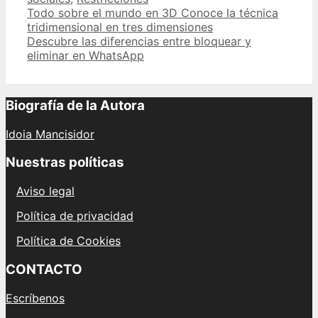
Post
Todo sobre el mundo en 3D Conoce la técnica
navigation
tridimensional en tres dimensiones
Descubre las diferencias entre bloquear y
eliminar en WhatsApp
Biografía de la Autora
Idoia Mancisidor
Nuestras políticas
Aviso legal
Política de privacidad
Política de Cookies
CONTACTO
Escríbenos