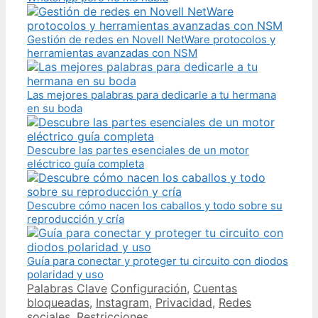
Gestión de redes en Novell NetWare protocolos y
herramientas avanzadas con NSM
Las mejores palabras para dedicarle a tu hermana
en su boda
Descubre las partes esenciales de un motor
eléctrico guía completa
Descubre cómo nacen los caballos y todo sobre su
reproducción y cría
Guía para conectar y proteger tu circuito con diodos
polaridad y uso
Categories
Tags
Palabras Clave
Configuración
,
Cuentas
bloqueadas
,
Instagram
,
Privacidad
,
Redes
sociales
,
Restricciones