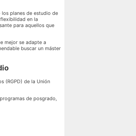
 los planes de estudio de
lexibilidad en la
esante para aquellos que
que mejor se adapte a
omendable buscar un máster
dio
os (RGPD) de la Unión
.
 programas de posgrado,