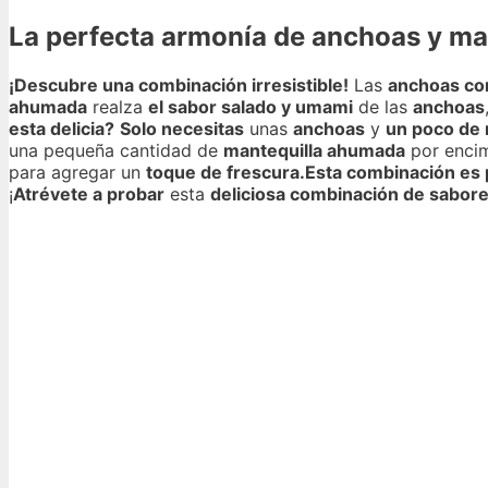
La perfecta armonía de anchoas y man
¡Descubre una combinación irresistible!
Las
anchoas co
ahumada
realza
el sabor salado y umami
de las
anchoas
esta delicia?
Solo necesitas
unas
anchoas
y
un poco de 
una pequeña cantidad de
mantequilla ahumada
por enci
para agregar un
toque de frescura.
Esta combinación es 
¡
Atrévete a probar
esta
deliciosa combinación de sabor