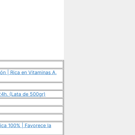
ón | Rica en Vitaminas A,
24h. (Lata de 500gr)
ica 100% | Favorece la