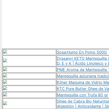
Sosa:Humo En Polvo 500G
Drasanvi KETO Mantequilla G
D, E y K | Ácido Linoleico y
PME Aroma de Mantequilla 
Mantequilla asturiana tradi
Kilner Maquina de Vidrio Ma
KTC Pure Butter Ghee de Va
Mantequilla con Trufa 80 gr
Ghee de Cabra Bio Naturitas
digestión | Antioxidante | Si