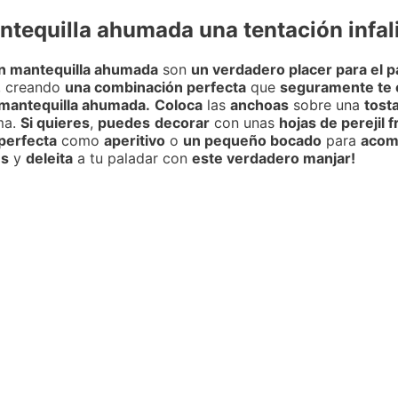
tequilla ahumada una tentación infal
n mantequilla ahumada
son
un verdadero placer para el p
, creando
una combinación perfecta
que
seguramente te 
mantequilla ahumada.
Coloca
las
anchoas
sobre una
tost
ma.
Si quieres
,
puedes
decorar
con unas
hojas de perejil 
perfecta
como
aperitivo
o
un pequeño bocado
para
acom
es
y
deleita
a tu paladar con
este verdadero manjar!