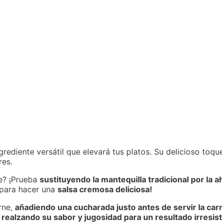
grediente versátil que elevará tus platos. Su delicioso to
res.
re? ¡Prueba
sustituyendo la mantequilla tradicional por la 
 ¡para hacer una
salsa cremosa deliciosa!
arne,
añadiendo una cucharada justo antes de servir la carn
,
realzando su sabor y jugosidad para un resultado irresist