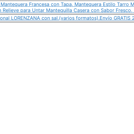
antequera Francesa con Tapa, Mantequera Estilo Tarro M
n Relieve para Untar Mantequilla Casera con Sabor Fresco,
cional LORENZANA con sal.(varios formatos).Envío GRATIS 2