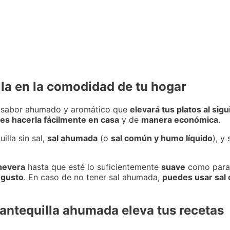
lla en la comodidad de tu hogar
 sabor ahumado y aromático que
elevará tus platos al sigu
es hacerla fácilmente en casa
y de
manera económica
.
illa sin sal,
sal ahumada
(o
sal común y humo líquido
), y
 nevera
hasta que esté lo suficientemente
suave
como para 
 gusto
. En caso de no tener sal ahumada,
puedes usar sal
mantequilla ahumada eleva tus recetas