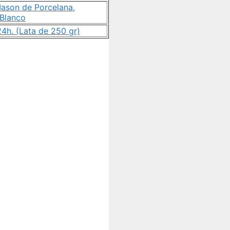
ason de Porcelana,
 Blanco
4h. (Lata de 250 gr)