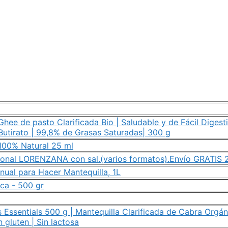
hee de pasto Clarificada Bio | Saludable y de Fácil Digesti
 Butirato | 99,8% de Grasas Saturadas| 300 g
100% Natural 25 ml
cional LORENZANA con sal.(varios formatos).Envío GRATIS 
nual para Hacer Mantequilla, 1L
ca - 500 gr
 Essentials 500 g | Mantequilla Clarificada de Cabra Orgán
n gluten | Sin lactosa