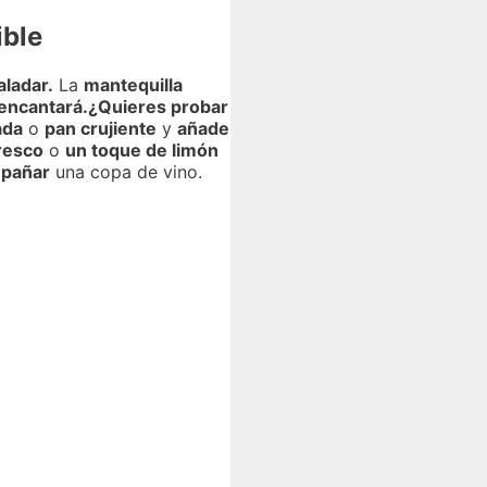
ible
aladar.
La
mantequilla
encantará.
¿Quieres probar
ada
o
pan crujiente
y
añade
fresco
o
un toque de limón
pañar
una copa de vino.