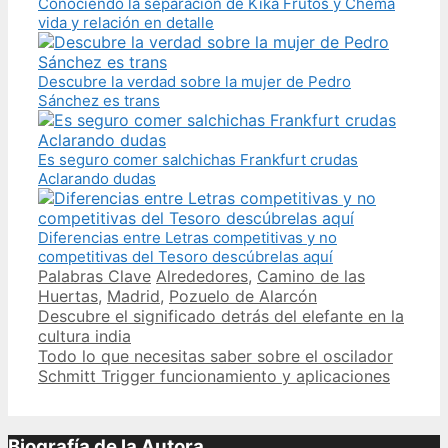
Conociendo la separación de Kika Frutos y Chema
vida y relación en detalle
Descubre la verdad sobre la mujer de Pedro
Sánchez es trans
Es seguro comer salchichas Frankfurt crudas
Aclarando dudas
Diferencias entre Letras competitivas y no
competitivas del Tesoro descúbrelas aquí
Categories
Tags
Palabras Clave
Alrededores
,
Camino de las
Huertas
,
Madrid
,
Pozuelo de Alarcón
Post
Descubre el significado detrás del elefante en la
navigation
cultura india
Todo lo que necesitas saber sobre el oscilador
Schmitt Trigger funcionamiento y aplicaciones
Biografía de la Autora