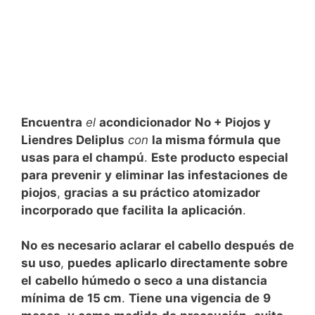
Encuentra
el
acondicionador
No + Piojos y
Liendres Deliplus
con
la misma fórmula
que
usas para el champú
.
Este
producto
especial
para
prevenir
y
eliminar
las infestaciones
de
piojos
,
gracias
a
su práctico
atomizador
incorporado
que
facilita
la
aplicación
.
No
es necesario
aclarar
el cabello
después
de
su uso
,
puedes
aplicarlo
directamente
sobre
el
cabello
húmedo
o
seco
a
una distancia
mínima
de
15 cm
.
Tiene
una vigencia
de
9