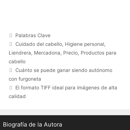
Categories
Palabras Clave
Tags
Cuidado del cabello
,
Higiene personal
,
Liendrera
,
Mercadona
,
Precio
,
Productos para
cabello
Post
Cuánto se puede ganar siendo autónomo
navigation
con furgoneta
El formato TIFF ideal para imágenes de alta
calidad
Biografía de la Autora