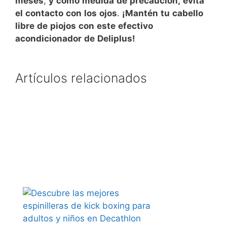
meses
,
y
como
medida
de
precaución,
evita
el
contacto
con
los
ojos
.
¡Mantén
tu
cabello
libre
de
piojos
con
este
efectivo
acondicionador
de
Deliplus!
Artículos relacionados