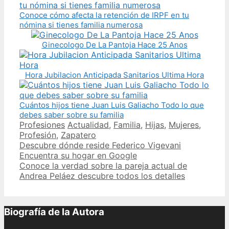
Conoce cómo afecta la retención de IRPF en tu
nómina si tienes familia numerosa
Ginecologo De La Pantoja Hace 25 Anos
Hora Jubilacion Anticipada Sanitarios Ultima Hora
Cuántos hijos tiene Juan Luis Galiacho Todo lo que
debes saber sobre su familia
Categories
Tags
Profesiones
Actualidad
,
Familia
,
Hijas
,
Mujeres
,
Profesión
,
Zapatero
Post
Descubre dónde reside Federico Vigevani
navigation
Encuentra su hogar en Google
Conoce la verdad sobre la pareja actual de
Andrea Peláez descubre todos los detalles
Biografía de la Autora