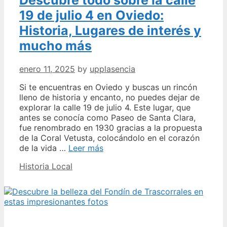
19 de julio 4 en Oviedo:
Historia, Lugares de interés y
mucho más
enero 11, 2025
by
upplasencia
Si te encuentras en Oviedo y buscas un rincón
lleno de historia y encanto, no puedes dejar de
explorar la calle 19 de julio 4. Este lugar, que
antes se conocía como Paseo de Santa Clara,
fue renombrado en 1930 gracias a la propuesta
de la Coral Vetusta, colocándolo en el corazón
Descubre
de la vida …
Leer más
todo
Categories
Historia Local
sobre
la
calle
19
de
julio