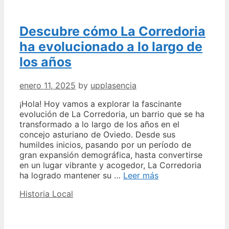
en
estas
Descubre cómo La Corredoria
impresionantes
fotos
ha evolucionado a lo largo de
los años
enero 11, 2025
by
upplasencia
¡Hola! Hoy vamos a explorar la fascinante
evolución de La Corredoria, un barrio que se ha
transformado a lo largo de los años en el
concejo asturiano de Oviedo. Desde sus
humildes inicios, pasando por un período de
gran expansión demográfica, hasta convertirse
en un lugar vibrante y acogedor, La Corredoria
Descubre
ha logrado mantener su …
Leer más
cómo
Categories
Historia Local
La
Corredoria
ha
evolucionado