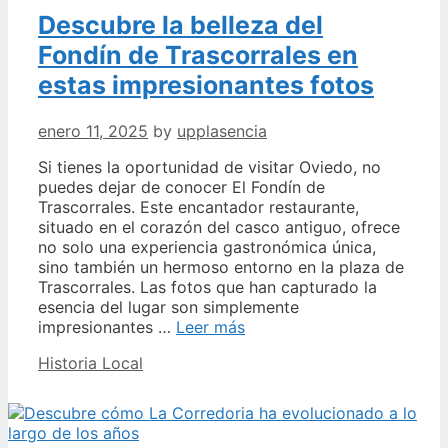
4
Descubre la belleza del
en
Oviedo:
Fondín de Trascorrales en
Historia,
estas impresionantes fotos
Lugares
de
interés
enero 11, 2025
by
upplasencia
y
mucho
Si tienes la oportunidad de visitar Oviedo, no
más
puedes dejar de conocer El Fondín de
Trascorrales. Este encantador restaurante,
situado en el corazón del casco antiguo, ofrece
no solo una experiencia gastronómica única,
sino también un hermoso entorno en la plaza de
Trascorrales. Las fotos que han capturado la
esencia del lugar son simplemente
Descubre
impresionantes …
Leer más
la
Categories
Historia Local
belleza
del
Fondín
de
Trascorrales