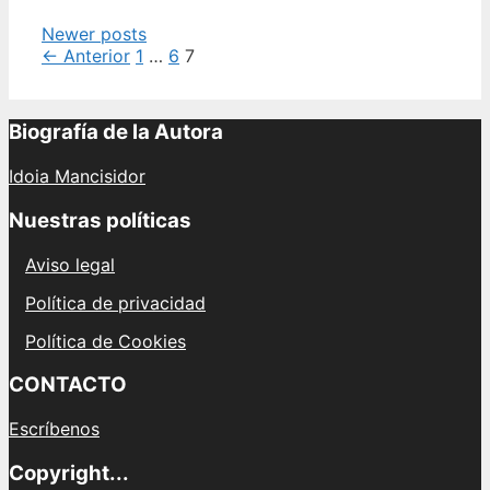
a
Post
Newer posts
lo
navigation
← Anterior
1
…
6
7
largo
de
los
años
Biografía de la Autora
Idoia Mancisidor
Nuestras políticas
Aviso legal
Política de privacidad
Política de Cookies
CONTACTO
Escríbenos
Copyright...