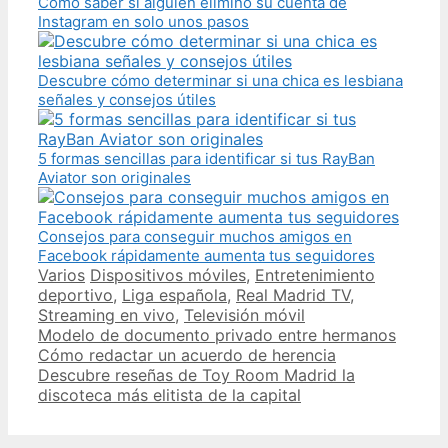
Cómo saber si alguien eliminó su cuenta de
Instagram en solo unos pasos
Descubre cómo determinar si una chica es lesbiana
señales y consejos útiles
5 formas sencillas para identificar si tus RayBan
Aviator son originales
Consejos para conseguir muchos amigos en
Facebook rápidamente aumenta tus seguidores
Categories
Tags
Varios
Dispositivos móviles
,
Entretenimiento
deportivo
,
Liga española
,
Real Madrid TV
,
Streaming en vivo
,
Televisión móvil
Post
Modelo de documento privado entre hermanos
navigation
Cómo redactar un acuerdo de herencia
Descubre reseñas de Toy Room Madrid la
discoteca más elitista de la capital