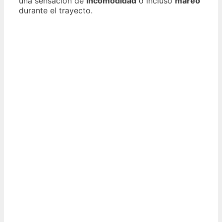
una sensación de
incomodidad
o incluso
mareo
durante el trayecto.