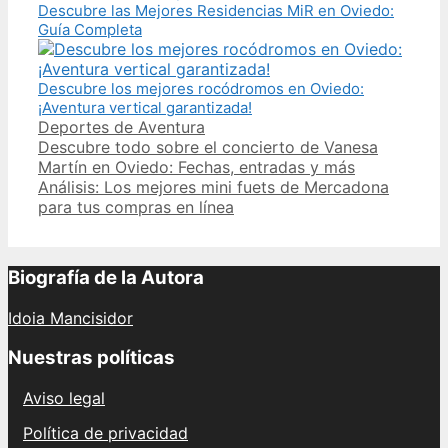
Descubre las Mejores Residencias MiR en Oviedo:
Guía Completa
Descubre los mejores rocódromos en Oviedo:
¡Aventura vertical garantizada!
Categories
Deportes de Aventura
Post
Descubre todo sobre el concierto de Vanesa
navigation
Martín en Oviedo: Fechas, entradas y más
Análisis: Los mejores mini fuets de Mercadona
para tus compras en línea
Biografía de la Autora
Idoia Mancisidor
Nuestras políticas
Aviso legal
Política de privacidad