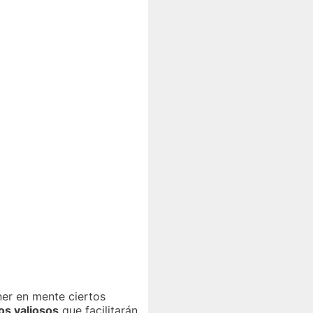
ner en mente ciertos
os valiosos
que facilitarán