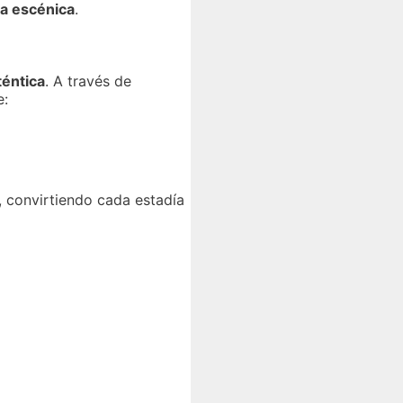
za escénica
.
téntica
. A través de
e:
 convirtiendo cada estadía