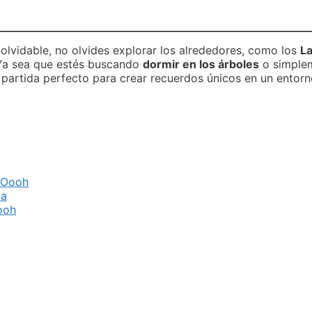
nolvidable, no olvides explorar los alrededores, como los
L
. Ya sea que estés buscando
dormir en los árboles
o simplem
partida perfecto para crear recuerdos únicos en un entorno
a Oooh
da
ooh