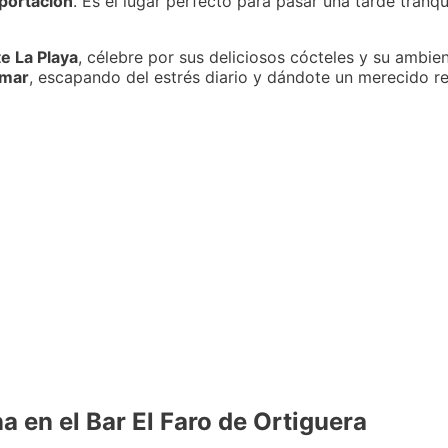
portación
. Es el lugar perfecto para pasar una tarde tranqu
e La Playa
, célebre por sus deliciosos cócteles y su ambie
 mar
, escapando del estrés diario y dándote un merecido re
a en el Bar El Faro de Ortiguera