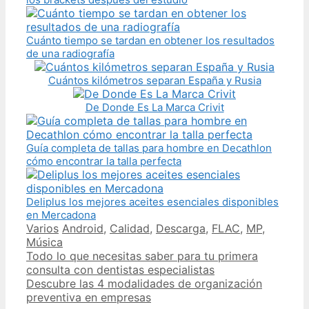
Cuánto tiempo se tardan en obtener los resultados
de una radiografía
Cuántos kilómetros separan España y Rusia
De Donde Es La Marca Crivit
Guía completa de tallas para hombre en Decathlon
cómo encontrar la talla perfecta
Deliplus los mejores aceites esenciales disponibles
en Mercadona
Categories
Tags
Varios
Android
,
Calidad
,
Descarga
,
FLAC
,
MP
,
Música
Post
Todo lo que necesitas saber para tu primera
navigation
consulta con dentistas especialistas
Descubre las 4 modalidades de organización
preventiva en empresas