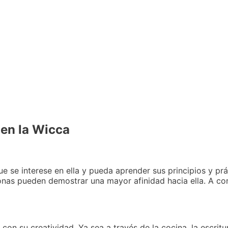
 en la Wicca
ue se interese en ella y pueda aprender sus principios y prá
onas pueden demostrar una mayor afinidad hacia ella. A co
on su creatividad. Ya sea a través de la cocina, la escritu