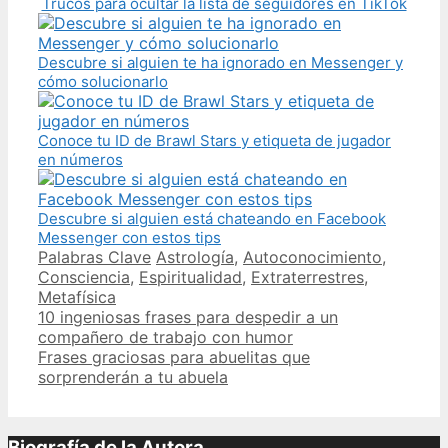
Trucos para ocultar la lista de seguidores en TikTok
Descubre si alguien te ha ignorado en Messenger y
cómo solucionarlo
Conoce tu ID de Brawl Stars y etiqueta de jugador
en números
Descubre si alguien está chateando en Facebook
Messenger con estos tips
Categories
Tags
Palabras Clave
Astrología
,
Autoconocimiento
,
Consciencia
,
Espiritualidad
,
Extraterrestres
,
Metafísica
Post
10 ingeniosas frases para despedir a un
navigation
compañero de trabajo con humor
Frases graciosas para abuelitas que
sorprenderán a tu abuela
Biografía de la Autora